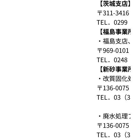
【茨城支店】
〒311-341
TEL．0299（5
【福島事業所
・
福島支店、
〒969-010
TEL．0248（5
【新砂事業所
・
改質固化処
〒136-007
TEL．03（364
・
廃水処理プ
〒136-007
TEL．03（364